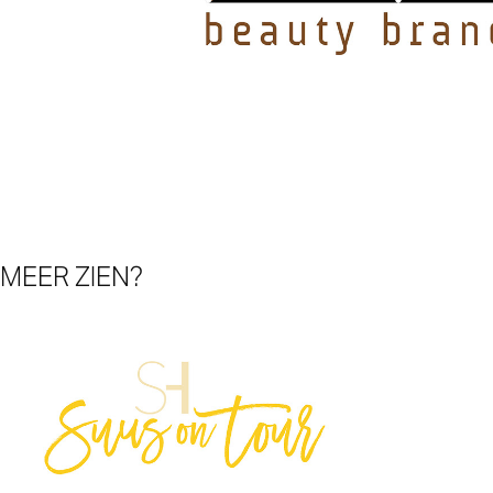
MEER ZIEN?
Suus on Tour
Gro