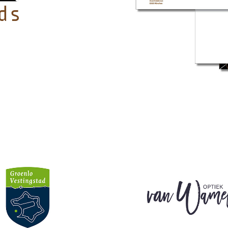
enlo Vestingstad
Van Wamelen Op