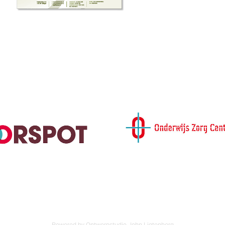
Onderwijs Zorg Ce
Hoorspot
Zutphen
Powered by Ontwerpstudio John Ligtenberg