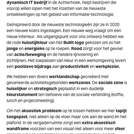
dynamisch IT bedrijf
in de Achterhoek, helpt bedrijven die
voorop willen lopen met het inzetten van de nieuwste
ontwikkelingen op het gebied van informatie-technologie.
Geïnspireerd door de
nieuwste technologieën
zijn ze in 2020
een nieuwe koers ingeslagen. Een nieuwe weg vraagt om een
nieuw interieur.
Als uitgangspunt voor ons ontwerp hebben we
de
rode
huisstijlkleur
van het
Bullit logo
gekozen om zo het
jonge
en
energieke
op te roepen.
Rood
zorgt voor het gevoel
van
actie/beweging
en de heldere lijnvoering en
zichtlijnen
.
Het
toepassen van kleur
in een werkomgeving levert
een
positieve bijdrage
aan
productiviteit
en
werkplezier.
We hebben een divers
werklandschap
gecreëerd met
gevarieerde
activiteitsgebonden
werkzones
. De
sociale zone
is
huiselijker
en
strategisch
geplaatst in een duidelijk
kleurstatement
ten behoeve van de sociale verbinding (koffie,
lunch en projectmeeting).
Om het
akoestiek probleem
op te lossen hebben we hier
tapijt
toegepast
, niet alleen op de vloer maar ook aan de wand én het
plafond. In de vergaderruimte zorgt een
extra akoestisch
wandframe
voorzien van een visual niet alleen voor meer
sfeer