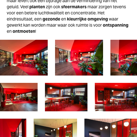
maar levert ook een bijdrage aan de vermindering van het
geluid.
Veel
planten
zijn ook
sfeermakers
maar zorgen tevens
voor een betere luchtkwaliteit en concentratie. Het
eindresultaat, een
gezonde
en
kleurrijke omgeving
waar
gewerkt kan worden maar waar ook
ruimte is voor
ontspanning
en
ontmoeten
!