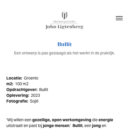
Bullit
Een ontwerp is pas geslaagd als het werkt in de praktijk.
Locatie:
Groenlo
m2:
100 m2
Opdrachtgever:
Bullit
Oplevering:
2023
Fotografie:
Sojill
‘Wij willen een
gezellige, open werkomgeving
die
energie
uitstraalt
en past bij
jonge
mensen
.’
Bullit
, een
jong
en