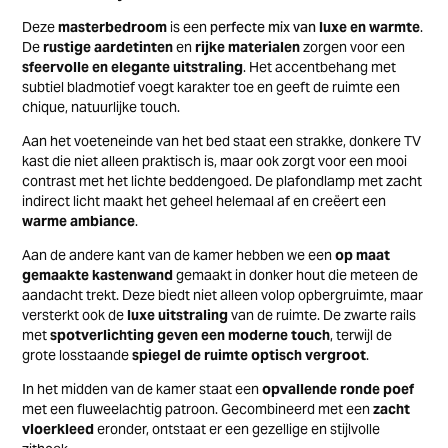
Deze
masterbedroom
is een
perfecte mix van
luxe en warmte
.
De
rustige aardetinten
en
rijke materialen
zorgen voor een
sfeervolle en elegante uitstraling
. Het accentbehang met
subtiel bladmotief voegt karakter toe en geeft de ruimte een
chique, natuurlijke touch.
Aan het voeteneinde van het bed staat een strakke, donkere TV
kast die niet alleen praktisch is, maar ook zorgt voor een mooi
contrast met het lichte beddengoed. De plafondlamp met zacht
indirect licht maakt het geheel helemaal af en creëert een
warme ambiance
.
Aan de andere kant van de kamer hebben we een
op maat
gemaakte kastenwand
gemaakt in donker hout die meteen de
aandacht trekt. Deze biedt niet alleen volop opbergruimte, maar
versterkt ook de
luxe uitstraling
van de ruimte. De zwarte rails
met
spotverlichting geven een moderne touch
, terwijl de
grote losstaande
spiegel de ruimte optisch vergroot
.
In het midden van de kamer staat een
opvallende ronde poef
met een fluweelachtig patroon. Gecombineerd met een
zacht
vloerkleed
eronder, ontstaat er een gezellige en stijlvolle