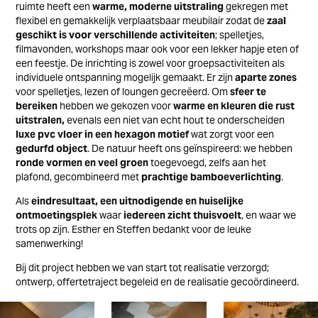
ruimte heeft een
warme, moderne uitstraling
gekregen met
flexibel en gemakkelijk verplaatsbaar meubilair zodat de
zaal
geschikt is voor verschillende activiteiten
; spelletjes,
filmavonden, workshops maar ook voor een lekker hapje eten of
een feestje. De inrichting is zowel voor groepsactiviteiten als
individuele ontspanning mogelijk gemaakt. Er zijn
aparte zones
voor spelletjes, lezen of loungen gecreëerd. Om
sfeer te
bereiken
hebben we gekozen voor
warme en kleuren die rust
uitstralen,
evenals een niet van echt hout te onderscheiden
luxe pvc vloer in een hexagon motief
wat zorgt voor een
gedurfd
object
.
De natuur heeft ons geïnspireerd: we hebben
ronde vormen en veel groen
toegevoegd, zelfs aan het
plafond, gecombineerd met
prachtige bamboeverlichting
.
Als
eindresultaat, een uitnodigende en huiselijke
ontmoetingsplek
waar
iedereen zicht thuisvoelt
, en waar we
trots op zijn. Esther en Steffen bedankt voor de leuke
samenwerking!
Bij dit project hebben we van start tot realisatie verzorgd;
ontwerp, offertetraject begeleid en de realisatie gecoördineerd.